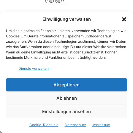
31/03/2022
Studie zeigt: Wüsten „atmen“
Einwilligung verwalten
Wasserdampf
30/03/2022
Um dir ein optimales Erlebnis zu bieten, verwenden wir Technologien wie
Cookies, um Geräteinformationen zu speichern und/oder darauf
zuzugreifen. Wenn du diesen Technologien zustimmst, können wir Daten
wie das Surfverhalten oder eindeutige IDs auf dieser Website verarbeiten.
Argon in der Luft antiker
Wenn du deine Einwilligung nicht erteilst oder zurückziehst, können
Atmosphäre gefunden
bestimmte Merkmale und Funktionen beeinträchtigt werden.
30/03/2022
Dienste verwalten
Akzeptieren
1
2
3
Ablehnen
Einstellungen ansehen
Cookie-Richtlinie
Datenschutz
Impressum