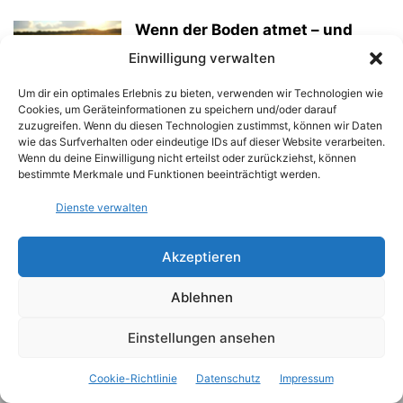
Wenn der Boden atmet – und
plötzlich mehr CO₂ freisetzt,
Einwilligung verwalten
als...
30/05/2025
Um dir ein optimales Erlebnis zu bieten, verwenden wir Technologien wie
Cookies, um Geräteinformationen zu speichern und/oder darauf
zuzugreifen. Wenn du diesen Technologien zustimmst, können wir Daten
Gefiederte Gene auf
wie das Surfverhalten oder eindeutige IDs auf dieser Website verarbeiten.
Wanderschaft – Warum Zugvögel
Wenn du deine Einwilligung nicht erteilst oder zurückziehst, können
für ihre Vielfalt fliegen...
bestimmte Merkmale und Funktionen beeinträchtigt werden.
30/05/2025
Dienste verwalten
1
2
3
Akzeptieren
Ablehnen
Einstellungen ansehen
Cookie-Richtlinie
Datenschutz
Impressum