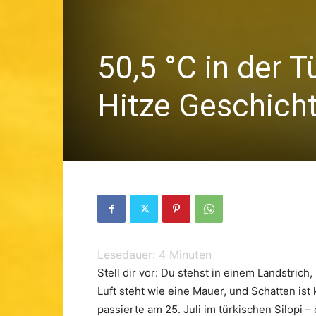
50,5 °C in der 
Hitze Geschicht
Lesedauer:
4
Minuten
Stell dir vor: Du stehst in einem Landstrich
Luft steht wie eine Mauer, und Schatten i
passierte am 25. Juli im türkischen Silopi