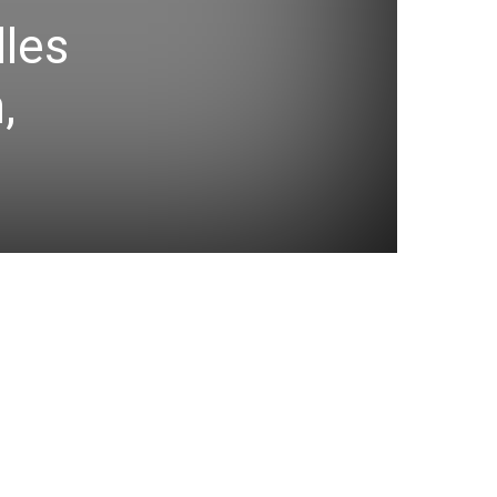
lles
,