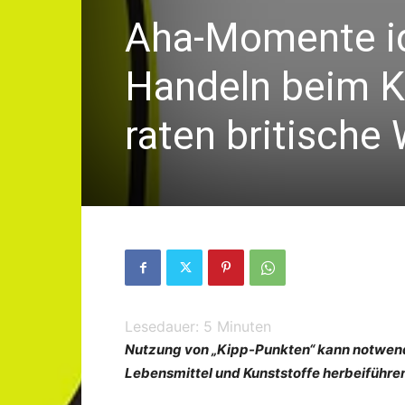
Aha-Momente ide
Handeln beim K
raten britische
Lesedauer:
5
Minuten
Nutzung von „Kipp-Punkten“ kann notwend
Lebensmittel und Kunststoffe herbeiführen