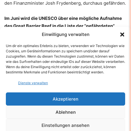
den Finanzminister Josh Frydenberg, durchaus gefährden.
Im Juni wird die UNESCO über eine mögliche Aufnahme
des Great Barrier Reef in die Liste der “gefährdeten”
Stätten entscheiden. Australien hat den
Einwilligung verwalten
milliardenschweren Schutzplan “Reef 2050” ins Leben
Um dir ein optimales Erlebnis zu bieten, verwenden wir Technologien wie
gerufen, nachdem die Vereinten Nationen 2015 mit einer
Cookies, um Geräteinformationen zu speichern und/oder darauf
Herabstufung des Gebietes gedroht hatten.
zuzugreifen. Wenn du diesen Technologien zustimmst, können wir Daten
wie das Surfverhalten oder eindeutige IDs auf dieser Website verarbeiten.
Wenn du deine Einwilligung nicht erteilst oder zurückziehst, können
Der Beitrag
Australien: 91% des Great Barrier Reefs
bestimmte Merkmale und Funktionen beeinträchtigt werden.
bleichen aus
erschien zuerst auf
Nachrichten.fr
.
Dienste verwalten
Akzeptieren
Ablehnen
Einstellungen ansehen