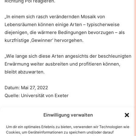
Richtung Pol reagieren.
„In einem sich rasch verändernden Mosaik von
Lebensräumen können einige Arten – typischerweise
diejenigen, die wärmere Bedingungen bevorzugen – als
kurzfristige ‚Gewinner‘ hervorgehen.
„Wie lange sich diese Arten angesichts der beschleunigten
Erwärmung weiter ausbreiten und profitieren können,
bleibt abzuwarten.
Datum: Mai 27, 2022
Quelle: Universität von Exeter
Journal Reference
:
Einwilligung verwalten
Um dir ein optimales Erlebnis zu bieten, verwenden wir Technologien wie
Tom L. Jenkins, Jamie R. Stevens.
Predicting habitat
Cookies, um Geräteinformationen zu speichern und/oder darauf