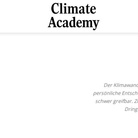
Climate
Academy
Der Klimawandel
persönliche Entsch
schwer greifbar. Zi
Dringl