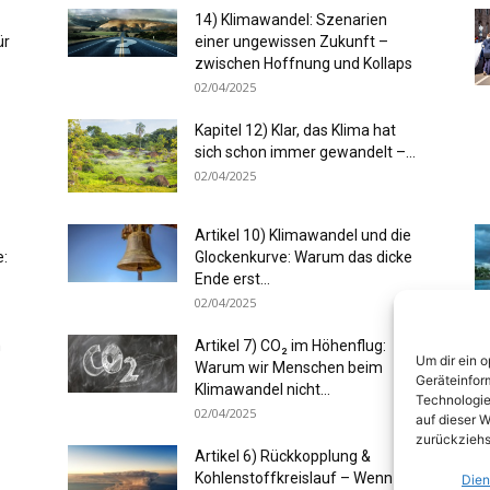
14) Klimawandel: Szenarien
ür
einer ungewissen Zukunft –
zwischen Hoffnung und Kollaps
02/04/2025
Kapitel 12) Klar, das Klima hat
sich schon immer gewandelt –...
02/04/2025
Artikel 10) Klimawandel und die
e:
Glockenkurve: Warum das dicke
Ende erst...
02/04/2025
m
Artikel 7) CO₂ im Höhenflug:
Um dir ein 
Warum wir Menschen beim
Geräteinfor
Klimawandel nicht...
Technologie
02/04/2025
auf dieser W
zurückziehs
Artikel 6) Rückkopplung &
Kohlenstoffkreislauf – Wenn das
Dien