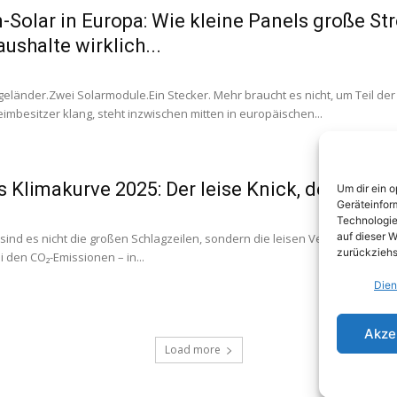
-Solar in Europa: Wie kleine Panels große S
ushalte wirklich...
geländer.Zwei Solarmodule.Ein Stecker. Mehr braucht es nicht, um Teil d
eimbesitzer klang, steht inzwischen mitten in europäischen...
s Klimakurve 2025: Der leise Knick, der die 
Um dir ein 
Geräteinfor
Technologie
auf dieser W
ind es nicht die großen Schlagzeilen, sondern die leisen Verschiebungen, 
zurückziehs
i den CO₂-Emissionen – in...
Dien
Akze
Load more