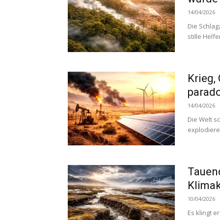
14/04/2026
Die Schlagz
stille Helf
Krieg,
parado
14/04/2026
Die Welt s
explodiere
Tauend
Klimak
10/04/2026
Es klingt 