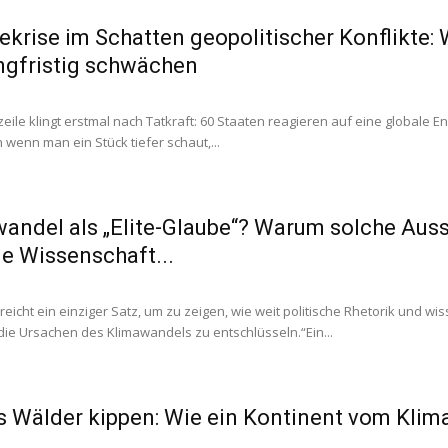
ekrise im Schatten geopolitischer Konflikte:
ngfristig schwächen
zeile klingt erstmal nach Tatkraft: 60 Staaten reagieren auf eine globale 
 wenn man ein Stück tiefer schaut,...
andel als „Elite-Glaube“? Warum solche Aussa
ie Wissenschaft...
eicht ein einziger Satz, um zu zeigen, wie weit politische Rhetorik und wis
 die Ursachen des Klimawandels zu entschlüsseln.“Ein...
s Wälder kippen: Wie ein Kontinent vom Klim