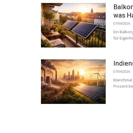
Balkon
was Ha
07/04/2026
Ein Balkon
für Eigenh
Indien
07/04/2026
Manchmal s
Prozent be