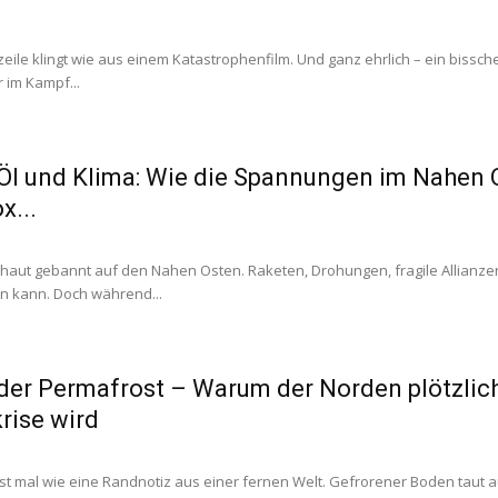
eile klingt wie aus einem Katastrophenfilm. Und ganz ehrlich – ein bisschen
er im Kampf...
 Öl und Klima: Wie die Spannungen im Nahen 
x...
chaut gebannt auf den Nahen Osten. Raketen, Drohungen, fragile Allianzen
n kann. Doch während...
er Permafrost – Warum der Norden plötzlic
rise wird
erst mal wie eine Randnotiz aus einer fernen Welt. Gefrorener Boden taut a