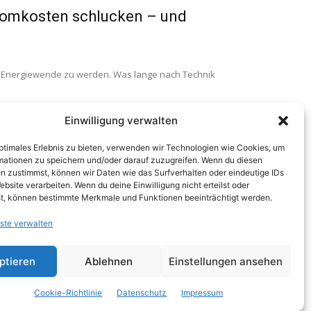
tromkosten schlucken – und
er Energiewende zu werden. Was lange nach Technik
Einwilligung verwalten
Zukunft verändern könnte
optimales Erlebnis zu bieten, verwenden wir Technologien wie Cookies, um
mationen zu speichern und/oder darauf zuzugreifen. Wenn du diesen
n zustimmst, können wir Daten wie das Surfverhalten oder eindeutige IDs
ebsite verarbeiten. Wenn du deine Einwilligung nicht erteilst oder
die Geschichte schreiben. Ein Anstieg von nur 0,7
t, können bestimmte Merkmale und Funktionen beeinträchtigt werden.
ste verwalten
ptieren
Ablehnen
Einstellungen ansehen
Cookie-Richtlinie
Datenschutz
Impressum