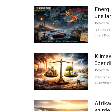
Energi
uns la
15/04/2026
Die Schlag
oder? Doch
Klimaw
über d
15/04/2026
Manchmal r
schwierig,
Afrika
wurde