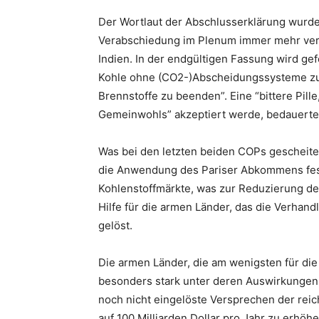
Der Wortlaut der Abschlusserklärung wurde 
Verabschiedung im Plenum immer mehr ver
Indien. In der endgültigen Fassung wird ge
Kohle ohne (CO2-)Abscheidungssysteme zu v
Brennstoffe zu beenden”. Eine “bittere Pill
Gemeinwohls” akzeptiert werde, bedauerten
Was bei den letzten beiden COPs gescheitert
die Anwendung des Pariser Abkommens fest
Kohlenstoffmärkte, was zur Reduzierung de
Hilfe für die armen Länder, das die Verhand
gelöst.
Die armen Länder, die am wenigsten für die
besonders stark unter deren Auswirkungen 
noch nicht eingelöste Versprechen der reic
auf 100 Milliarden Dollar pro Jahr zu erhöhe