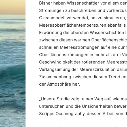
Bisher haben Wissenschaftler vor allem de
Strömungen zu beschreiben und vorherzusa
Ozeanmodell verwendet, um zu simulieren, 
Meeresoberflächentemperaturen ebenfalls e
Erwärmung die obersten Wasserschichten l
zwischen diesen warmen Oberflächenschich
schnellen Meeresströmungen auf eine dünne
Oberflächenströmungen in mehr als drei Vi
Geschwindigkeit der rotierenden Meeresströ
Verlangsamung der Meereszirkulation darunt
Zusammenhang zwischen diesem Trend und 
der Atmosphäre her.
„Unsere Studie zeigt einen Weg auf, wie m
untersuchen und die Unsicherheiten bewert
Scripps Oceanography, dessen Arbeit von de