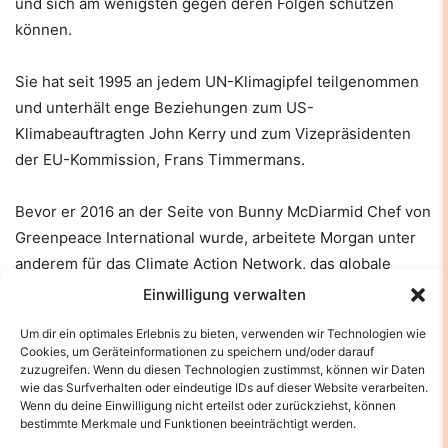
und sich am wenigsten gegen deren Folgen schützen
können.
Sie hat seit 1995 an jedem UN-Klimagipfel teilgenommen
und unterhält enge Beziehungen zum US-
Klimabeauftragten John Kerry und zum Vizepräsidenten
der EU-Kommission, Frans Timmermans.
Bevor er 2016 an der Seite von Bunny McDiarmid Chef von
Greenpeace International wurde, arbeitete Morgan unter
anderem für das Climate Action Network, das globale
Klimaschutzprogramm des WWF und das World Resources
Einwilligung verwalten
Institute.
Um dir ein optimales Erlebnis zu bieten, verwenden wir Technologien wie
Cookies, um Geräteinformationen zu speichern und/oder darauf
Datum: Februar 9, 2022
zuzugreifen. Wenn du diesen Technologien zustimmst, können wir Daten
wie das Surfverhalten oder eindeutige IDs auf dieser Website verarbeiten.
Wenn du deine Einwilligung nicht erteilst oder zurückziehst, können
Quelle: The Guardian
bestimmte Merkmale und Funktionen beeinträchtigt werden.