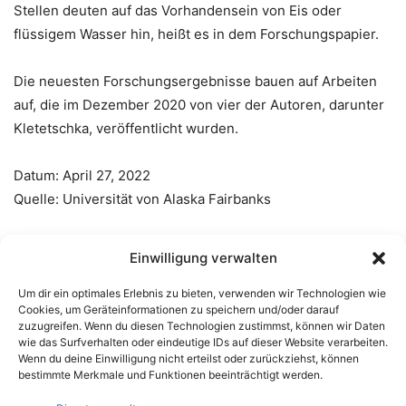
Stellen deuten auf das Vorhandensein von Eis oder
flüssigem Wasser hin, heißt es in dem Forschungspapier.
Die neuesten Forschungsergebnisse bauen auf Arbeiten
auf, die im Dezember 2020 von vier der Autoren, darunter
Kletetschka, veröffentlicht wurden.
Datum: April 27, 2022
Quelle: Universität von Alaska Fairbanks
Journal Reference
:
Einwilligung verwalten
Um dir ein optimales Erlebnis zu bieten, verwenden wir Technologien wie
Gunther Kletetschka, Jaroslav Klokočník, Nicholas
Cookies, um Geräteinformationen zu speichern und/oder darauf
Hasson, Jan Kostelecký, Aleš Bezděk, Kurosh
zuzugreifen. Wenn du diesen Technologien zustimmst, können wir Daten
wie das Surfverhalten oder eindeutige IDs auf dieser Website verarbeiten.
Karimi.
Distribution of water phase near the poles of
Wenn du deine Einwilligung nicht erteilst oder zurückziehst, können
the Moon from gravity aspects
.
Scientific Reports
,
bestimmte Merkmale und Funktionen beeinträchtigt werden.
2022; 12 (1) DOI:
10.1038/s41598-022-08305-x