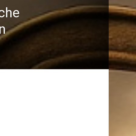
iche
n