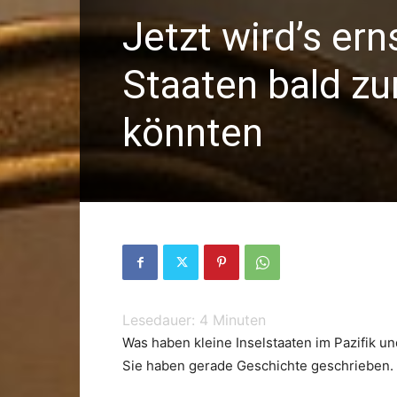
Jetzt wird’s er
Staaten bald z
könnten
Lesedauer:
4
Minuten
Was haben kleine Inselstaaten im Pazifik u
Sie haben gerade Geschichte geschrieben.