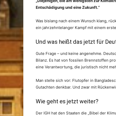
„Diejenigen, die am wenigsten zur Klimakr
Entschädigung und eine Zukunft.“
Was bislang nach einem Wunsch klang, rückt
ein jahrzehntelanger Kampf mit einem erste
Und was heißt das jetzt für De
Gute Frage – und keine angenehme. Deutsch
Bilanz. Es hat von fossilen Brennstoffen pr
eine Verantwortung, die juristisch nicht me
Man stelle sich vor: Flutopfer in Bangladesc
Gutachten denkbar. Und zwar mit Rückenwi
Wie geht es jetzt weiter?
Der IGH hat den Staaten die „Bibel der Klim