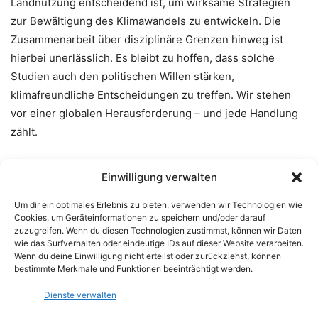
Landnutzung entscheidend ist, um wirksame Strategien
zur Bewältigung des Klimawandels zu entwickeln. Die
Zusammenarbeit über disziplinäre Grenzen hinweg ist
hierbei unerlässlich. Es bleibt zu hoffen, dass solche
Studien auch den politischen Willen stärken,
klimafreundliche Entscheidungen zu treffen. Wir stehen
vor einer globalen Herausforderung – und jede Handlung
zählt.
CITATION: “Sea level rise drives carbon and habitat loss in
Einwilligung verwalten
the U.S. mid-Atlantic coastal zone,” Katie Warnell, Lydia
Um dir ein optimales Erlebnis zu bieten, verwenden wir Technologien wie
Olander and Carolyn Currin. PLOS Climate, June 23, 2022.
Cookies, um Geräteinformationen zu speichern und/oder darauf
DOI: 10.1371/journal.pclm.0000044
zuzugreifen. Wenn du diesen Technologien zustimmst, können wir Daten
wie das Surfverhalten oder eindeutige IDs auf dieser Website verarbeiten.
Wenn du deine Einwilligung nicht erteilst oder zurückziehst, können
This article originally appeared in
Duke Today
on June
bestimmte Merkmale und Funktionen beeinträchtigt werden.
23, 2022.
Dienste verwalten