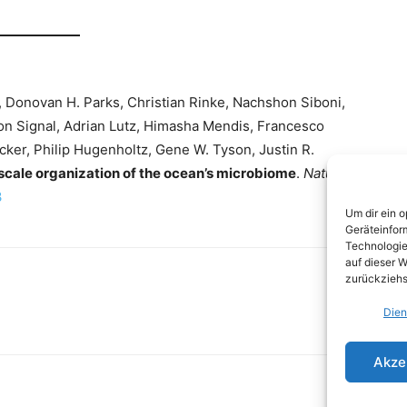
, Donovan H. Parks, Christian Rinke, Nachshon Siboni,
on Signal, Adrian Lutz, Himasha Mendis, Francesco
ker, Philip Hugenholtz, Gene W. Tyson, Justin R.
cale organization of the ocean’s microbiome
.
Nature
,
3
Um dir ein 
Geräteinfor
Technologie
auf dieser W
zurückziehs
Dien
Akze