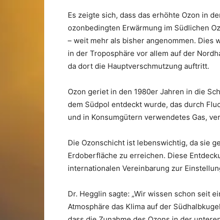
Es zeigte sich, dass das erhöhte Ozon in 
ozonbedingten Erwärmung im Südlichen Oz
– weit mehr als bisher angenommen. Dies w
in der Troposphäre vor allem auf der Nordh
da dort die Hauptverschmutzung auftritt.
Ozon geriet in den 1980er Jahren in die Sch
dem Südpol entdeckt wurde, das durch Fluo
und in Konsumgütern verwendetes Gas, ver
Die Ozonschicht ist lebenswichtig, da sie ge
Erdoberfläche zu erreichen. Diese Entdecku
internationalen Vereinbarung zur Einstellu
Dr. Hegglin sagte: „Wir wissen schon seit e
Atmosphäre das Klima auf der Südhalbkugel
dass die Zunahme des Ozons in der untere