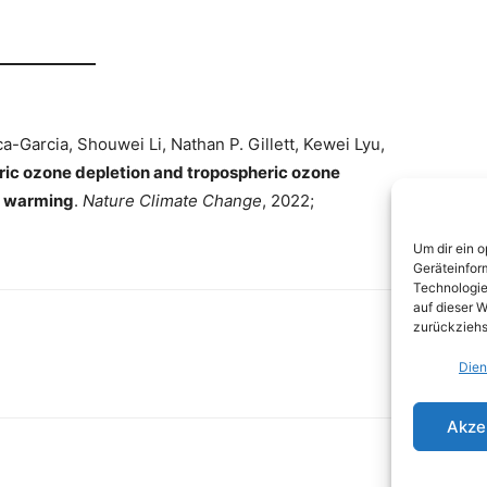
a-Garcia, Shouwei Li, Nathan P. Gillett, Kewei Lyu,
ric ozone depletion and tropospheric ozone
r warming
.
Nature Climate Change
, 2022;
Um dir ein 
Geräteinfor
Technologie
auf dieser W
zurückziehs
Dien
Akze