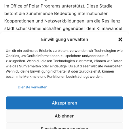
im Office of Polar Programs unterstützt. Diese Studie
betont die zunehmende Bedeutung internationaler
Kooperationen und Netzwerkbildungen, um die Resilienz
städtischer Gemeinschaften gegenüber dem Klimawandel
global zu stärken.
Einwilligung verwalten
Um dir ein optimales Erlebnis zu bieten, verwenden wir Technologien wie
Reference
:
Cookies, um Geräteinformationen zu speichern und/oder darauf
zuzugreifen. Wenn du diesen Technologien zustimmst, können wir Daten
wie das Surfverhalten oder eindeutige IDs auf dieser Website verarbeiten.
Cymene Howe, Dominic Boyer.
Sister cities for the
Wenn du deine Einwilligung nicht erteilst oder zurückziehst, können
Anthropocene
.
Nature Cities
, 2024; 1 (5): 330
bestimmte Merkmale und Funktionen beeinträchtigt werden.
DOI:
10.1038/s44284-024-00067-z
Dienste verwalten
Akzeptieren
Ablehnen
Einstellungen ansehen