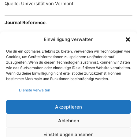
Quelle: Universität von Vermont
Journal Reference
:
Reid S. Brennan, James A. deMayo, Hans G. Dam,
Einwilligung verwalten
Michael B. Finiguerra, Hannes Baumann, Melissa H.
Um dir ein optimales Erlebnis zu bieten, verwenden wir Technologien wie
Pespeni.
Loss of transcriptional plasticity but
Cookies, um Geräteinformationen zu speichern und/oder darauf
sustained adaptive capacity after adaptation to global
zuzugreifen. Wenn du diesen Technologien zustimmst, können wir Daten
wie das Surfverhalten oder eindeutige IDs auf dieser Website verarbeiten.
change conditions in a marine copepod
.
Nature
Wenn du deine Einwilligung nicht erteilst oder zurückziehst, können
Communications
, 2022; 13 (1) DOI:
10.1038/s41467-
bestimmte Merkmale und Funktionen beeinträchtigt werden.
022-28742-6
Dienste verwalten
Akzeptieren
Ablehnen
Einstellungen ansehen