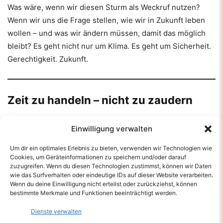
Was wäre, wenn wir diesen Sturm als Weckruf nutzen?
Wenn wir uns die Frage stellen, wie wir in Zukunft leben
wollen – und was wir ändern müssen, damit das möglich
bleibt? Es geht nicht nur um Klima. Es geht um Sicherheit.
Gerechtigkeit. Zukunft.
Zeit zu handeln – nicht zu zaudern
Diese Unwetter sind kein Einzelfall, kein „Pech gehabt“-
Einwilligung verwalten
Moment. Sie sind Teil eines größeren Bildes. Die Antwort
darauf muss groß gedacht werden – mutig, schnell und
Um dir ein optimales Erlebnis zu bieten, verwenden wir Technologien wie
Cookies, um Geräteinformationen zu speichern und/oder darauf
gerecht. Denn das nächste Tiefdruckgebiet wartet nicht,
zuzugreifen. Wenn du diesen Technologien zustimmst, können wir Daten
bis wir bereit sind.
wie das Surfverhalten oder eindeutige IDs auf dieser Website verarbeiten.
Wenn du deine Einwilligung nicht erteilst oder zurückziehst, können
bestimmte Merkmale und Funktionen beeinträchtigt werden.
Von Andreas M. Brucker
Dienste verwalten