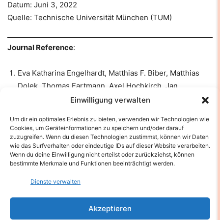
Datum: Juni 3, 2022
Quelle: Technische Universität München (TUM)
Journal Reference
:
Eva Katharina Engelhardt, Matthias F. Biber, Matthias
Dolek, Thomas Fartmann, Axel Hochkirch, Jan
Leidinger, Franz Löffler, Stefan Pinkert, Dominik
Einwilligung verwalten
Poniatowski, Johannes Voith, Michael Winterholler, Dirk
Um dir ein optimales Erlebnis zu bieten, verwenden wir Technologien wie
Zeuss, Diana E. Bowler, Christian Hof.
Consistent
Cookies, um Geräteinformationen zu speichern und/oder darauf
signals of a warming climate in occupancy changes of
zuzugreifen. Wenn du diesen Technologien zustimmst, können wir Daten
wie das Surfverhalten oder eindeutige IDs auf dieser Website verarbeiten.
three insect taxa over 40 years in central
Wenn du deine Einwilligung nicht erteilst oder zurückziehst, können
Europe
.
Global Change Biology
, 2022;
bestimmte Merkmale und Funktionen beeinträchtigt werden.
DOI:
10.1111/gcb.16200
Dienste verwalten
Akzeptieren