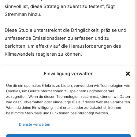
sinnvoll ist, diese Strategien zuerst zu testen“, fügt
Strømman hinzu.
Diese Studie unterstreicht die Dringlichkeit, präzise und
umfassende Emissionsdaten zu erfassen und zu
berichten, um effektiv auf die Herausforderungen des
Klimawandels reagieren zu können.
Reference
:
Einwilligung verwalten
Um dir ein optimales Erlebnis zu bieten, verwenden wir Technologien wie
Jan Klenner, Helene Muri, Anders H
Cookies, um Geräteinformationen zu speichern und/oder darauf
Strømman.
Domestic and international aviation
zuzugreifen. Wenn du diesen Technologien zustimmst, können wir Daten
wie das Surfverhalten oder eindeutige IDs auf dieser Website verarbeiten.
emission inventories for the UNFCCC
Wenn du deine Einwilligung nicht erteilst oder zurückziehst, können
parties
.
Environmental Research Letters
, 2024; 19 (5):
bestimmte Merkmale und Funktionen beeinträchtigt werden.
054019 DOI:
10.1088/1748-9326/ad3a7d
Dienste verwalten