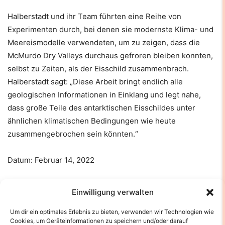
Halberstadt und ihr Team führten eine Reihe von
Experimenten durch, bei denen sie modernste Klima- und
Meereismodelle verwendeten, um zu zeigen, dass die
McMurdo Dry Valleys durchaus gefroren bleiben konnten,
selbst zu Zeiten, als der Eisschild zusammenbrach.
Halberstadt sagt: „Diese Arbeit bringt endlich alle
geologischen Informationen in Einklang und legt nahe,
dass große Teile des antarktischen Eisschildes unter
ähnlichen klimatischen Bedingungen wie heute
zusammengebrochen sein könnten.“
Datum: Februar 14, 2022
Quelle: University of Massachusetts Amherst
Einwilligung verwalten
Um dir ein optimales Erlebnis zu bieten, verwenden wir Technologien wie
Anna Ruth W. Halberstadt, Douglas E. Kowalewski, Robert
Cookies, um Geräteinformationen zu speichern und/oder darauf