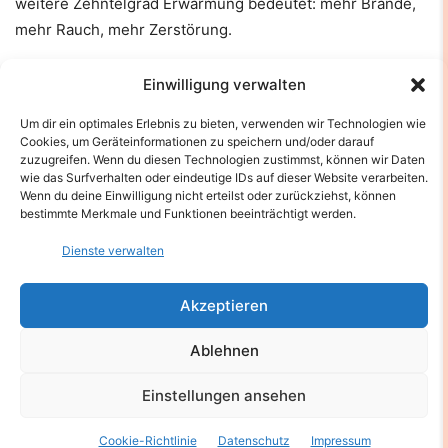
weitere Zehntelgrad Erwärmung bedeutet: mehr Brände,
mehr Rauch, mehr Zerstörung.
Aber auch: mehr Verantwortung, mehr Wissen, mehr
Einwilligung verwalten
Möglichkeiten, umzusteuern.
Um dir ein optimales Erlebnis zu bieten, verwenden wir Technologien wie
Cookies, um Geräteinformationen zu speichern und/oder darauf
Denn noch ist nicht alles verloren – solange wir die Glut
zuzugreifen. Wenn du diesen Technologien zustimmst, können wir Daten
wie das Surfverhalten oder eindeutige IDs auf dieser Website verarbeiten.
der Veränderung in etwas Gutes verwandeln.
Wenn du deine Einwilligung nicht erteilst oder zurückziehst, können
bestimmte Merkmale und Funktionen beeinträchtigt werden.
Von Andreas M. Brucker
Dienste verwalten
Akzeptieren
Ablehnen
Einstellungen ansehen
Cookie-Richtlinie
Datenschutz
Impressum