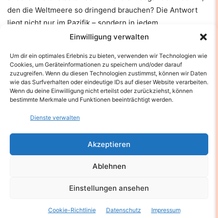
den die Weltmeere so dringend brauchen? Die Antwort
liegt nicht nur im Pazifik – sondern in jedem
Regierungssaal, jedem Fischerdorf und jedem
Einwilligung verwalten
Konsumentenbewusstsein.
Um dir ein optimales Erlebnis zu bieten, verwenden wir Technologien wie
Cookies, um Geräteinformationen zu speichern und/oder darauf
Denn eines ist sicher: Wer den Ozean schützt, schützt
zuzugreifen. Wenn du diesen Technologien zustimmst, können wir Daten
wie das Surfverhalten oder eindeutige IDs auf dieser Website verarbeiten.
letztlich auch sich selbst.
Wenn du deine Einwilligung nicht erteilst oder zurückziehst, können
bestimmte Merkmale und Funktionen beeinträchtigt werden.
Von Andreas M. Brucker
Dienste verwalten
Akzeptieren
Ablehnen
Einstellungen ansehen
Cookie-Richtlinie
Datenschutz
Impressum