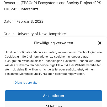
Research (EPSCoR) Ecosystems and Society Project (EPS-
1101245) unterstützt.
Datum: Februar 3, 2022
Quelle: University of New Hampshire
Einwilligung verwalten
Elizabeth A. Burakowski, Alexandra R. Contosta, Danielle
Um dir ein optimales Erlebnis zu bieten, verwenden wir Technologien wie
Grogan, Sarah J. Nelson, Sarah Garlick, and Nora
Cookies, um Geräteinformationen zu speichern und/oder darauf
Casson.
Future of Winter in Northeastern North America:
zuzugreifen. Wenn du diesen Technologien zustimmst, können wir Daten
wie das Surfverhalten oder eindeutige IDs auf dieser Website verarbeiten.
Climate Indicators Portray Warming and Snow Loss that
Wenn du deine Einwilligung nicht erteilst oder zurückziehst, können
will Impact Ecosystems and Communities
.
Northeastern
bestimmte Merkmale und Funktionen beeinträchtigt werden.
Naturalist
, 2022 [
abstract
]
Dienste verwalten
Akzeptieren
Ablehnen